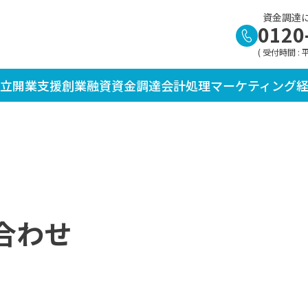
資金調達
0120
( 受付時間 : 平日
立
開業支援
創業融資
資金調達
会計処理
マーケティング
合わせ