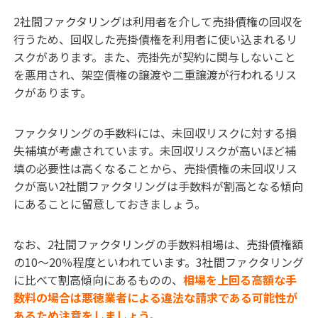
2社間ファクタリングは利用者を介して売掛債権の回収を
行うため、回収した売掛債権を利用者に使い込まれるリ
スクがあります。また、売掛先が契約に関与しないこと
を悪用され、架空債権の譲渡や二重譲渡が行われるリス
クがあります。
ファクタリングの手数料には、未回収リスクに対する損
失補填が考慮されています。未回収リスクが高いほど補
填の必要性は高くなることから、売掛債権の未回収リス
クが高い2社間ファクタリングは手数料が割高となる傾向
にあることに留意しておきましょう。
なお、
2社間ファクタリングの
手
数料
相場
は、売掛債権額
の10〜20％程度といわれています。3社間ファクタリング
に比べて割高傾向にあるものの、
相場を上回る高額な手
数料の場合は悪徳業者による違法な請求である可能性が
あるため注意をしましょう。