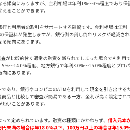
なる傾向にありますが、金利相場は年利1%～3%程度であり保
抑えることができます。
銀行と利用者の取引をサポートする融資です。金利相場は年利
%程度の保証料が発生しますが、銀行側の貸し倒れリスクが軽減され
なる傾向にあります。
審査が比較的甘く通常の融資を断られてしまった場合でも利用
％〜14.0%程度、地方銀行で年利3.0%〜15.0%程度とプロ
傾向にあります。
であり、銀行やコンビニのATMを利用して現金を引き出せる
資商品と比較して審査が簡易である一方、金利が高く設定され
が短いことがあります。
よって定められています。融資の種類にかかわらず、
借入元本
万円未満の場合は年18.0%以下、100万円以上の場合は年15.0