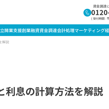
資金調達
0120
( 受付時間 : 平日
立
開業支援
創業融資
資金調達
会計処理
マーケティング
を解説
と利息の計算方法を解説