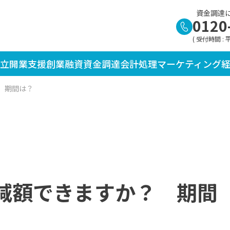
資金調達
0120
( 受付時間 : 平日
立
開業支援
創業融資
資金調達
会計処理
マーケティング
 期間は？
減額できますか？ 期間